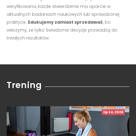
weryfikowana, każde stwierdzenie ma oparcie w
aktualnych badaniach naukowych lub sprawdzonej
praktyce.
Edukujemy zamiast sprzedawać
, bo
wierzymy, że tylko świadome decyzje prowadzą do
trwałych rezultatów.
Trening
lip 24, 2026