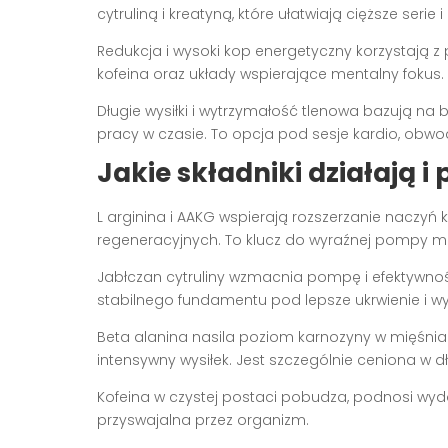
cytruliną i kreatyną, które ułatwiają cięższe serie
Redukcja i wysoki kop energetyczny korzystają z 
kofeina oraz układy wspierające mentalny fokus.
Długie wysiłki i wytrzymałość tlenowa bazują na 
pracy w czasie. To opcja pod sesje kardio, obwod
Jakie składniki działają i
L arginina i AAKG wspierają rozszerzanie naczyń k
regeneracyjnych. To klucz do wyraźnej pompy mię
Jabłczan cytruliny wzmacnia pompę i efektywnoś
stabilnego fundamentu pod lepsze ukrwienie i wy
Beta alanina nasila poziom karnozyny w mięśnia
intensywny wysiłek. Jest szczególnie ceniona w 
Kofeina w czystej postaci pobudza, podnosi wydol
przyswajalna przez organizm.