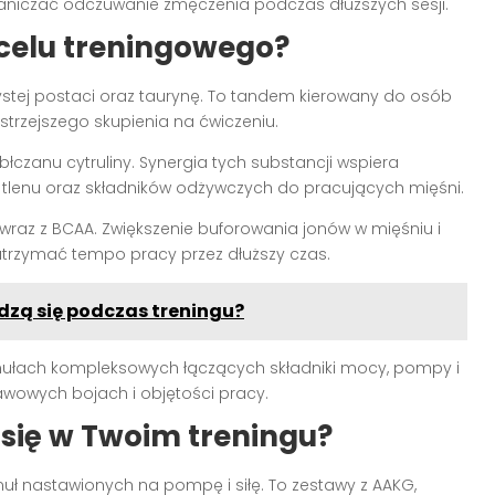
raniczać odczuwanie zmęczenia podczas dłuższych sesji.
celu treningowego?
zystej postaci oraz taurynę. To tandem kierowany do osób
trzejszego skupienia na ćwiczeniu.
czanu cytruliny. Synergia tych substancji wspiera
ie tlenu oraz składników odżywczych do pracujących mięśni.
wraz z BCAA. Zwiększenie buforowania jonów w mięśniu i
trzymać tempo pracy przez dłuższy czas.
dzą się podczas treningu?
ormułach kompleksowych łączących składniki mocy, pompy i
tawowych bojach i objętości pracy.
 się w Twoim treningu?
ł nastawionych na pompę i siłę. To zestawy z AAKG,