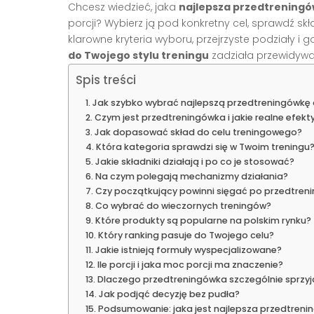
Chcesz wiedzieć, jaka
najlepsza przedtrening
porcji? Wybierz ją pod konkretny cel, sprawdź sk
klarowne kryteria wyboru, przejrzyste podziały i
do Twojego stylu treningu
zadziała przewidywal
Spis treści
Jak szybko wybrać najlepszą przedtreningówkę 
Czym jest przedtreningówka i jakie realne efekt
Jak dopasować skład do celu treningowego?
Która kategoria sprawdzi się w Twoim treningu
Jakie składniki działają i po co je stosować?
Na czym polegają mechanizmy działania?
Czy początkujący powinni sięgać po przedtren
Co wybrać do wieczornych treningów?
Które produkty są popularne na polskim rynku?
Który ranking pasuje do Twojego celu?
Jakie istnieją formuły wyspecjalizowane?
Ile porcji i jaka moc porcji ma znaczenie?
Dlaczego przedtreningówka szczególnie sprzyj
Jak podjąć decyzję bez pudła?
Podsumowanie: jaka jest najlepsza przedtreni