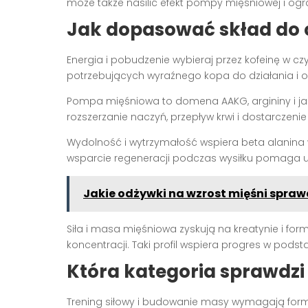
może także nasilić efekt pompy mięśniowej i og
Jak dopasować skład do 
Energia i pobudzenie wybieraj przez kofeinę w c
potrzebujących wyraźnego kopa do działania i os
Pompa mięśniowa to domena AAKG, argininy i jabł
rozszerzanie naczyń, przepływ krwi i dostarczen
Wydolność i wytrzymałość wspiera beta alanina 
wsparcie regeneracji podczas wysiłku pomaga u
Jakie odżywki na wzrost mięśni spraw
Siła i masa mięśniowa zyskują na kreatynie i f
koncentracji. Taki profil wspiera progres w pods
Która kategoria sprawdzi
Trening siłowy i budowanie masy wymagają formu