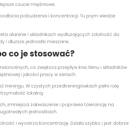
 i lepsze czucie mięśniowe.
podbicia pobudzenia i koncentracji. Tu prym wiedzie
beta alaninie i składnikach wydłużających zdolność do
y i dłuższe jednostki mieszane.
 po co je stosować?
rwionośnych, co zwiększa przepływ krwi, tlenu i składników
śniowej i jakości pracy w seriach.
ć treningu. W czystych przedtreningówkach pełni rolę
trzymałość lokalną.
ch, zmniejsza zakwaszenie i poprawia tolerancję na
długotrwałych jednostkach.
ność i wyostrza koncentrację. Działa szybko i jest dobrze