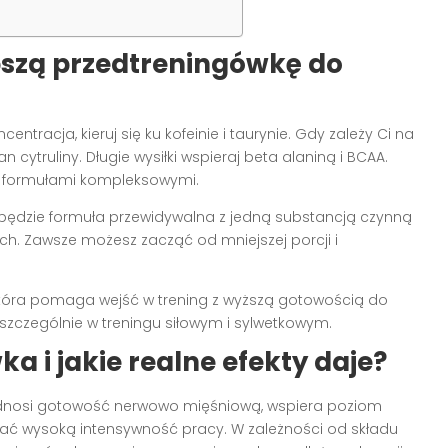
pszą przedtreningówkę do
ncentracja, kieruj się ku kofeinie i taurynie. Gdy zależy Ci na
cytruliny. Długie wysiłki wspieraj beta alaniną i BCAA.
 i formułami kompleksowymi.
ędzie formuła przewidywalna z jedną substancją czynną
ch. Zawsze możesz zacząć od mniejszej porcji i
 która pomaga wejść w trening z wyższą gotowością do
 szczególnie w treningu siłowym i sylwetkowym.
a i jakie realne efekty daje?
podnosi gotowość nerwowo mięśniową, wspiera poziom
mać wysoką intensywność pracy. W zależności od składu