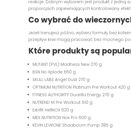
reakcje. Dobrym wyborem jest produkt z jedną s
proporcjach zapewniających kontrolowany efekt
Co wybrać do wieczornyc
Jeżeli trenujesz późno, wybierz formuły bez kof
przepływ krwi mogą pracować bez mocnego pobud
Które produkty są popula
MUTANT (PVL) Madness New 270 g
BSN No Xplode 650 g
SKULL LABS Angel Dust 270 g
OPTIMUM NUTRITION Platinum Pre Workout 420 g
FITNESS AUTHORITY Guarilla Energy 270 g
NUTREND N1 Pre Workout 510 g
Extrifit HellNOX 620 g
MEX NUTRITION Nox Pro 600 g
KEVIN LEVRONE Shaaboom Pump 385 g