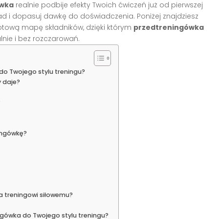
ówka
realnie podbije efekty Twoich ćwiczeń już od pierwszej
ład i dopasuj dawkę do doświadczenia. Poniżej znajdziesz
 gotową mapę składników, dzięki którym
przedtreningówka
nie i bez rozczarowań.
do Twojego stylu treningu?
y daje?
?
ingówkę?
a treningowi siłowemu?
ngówka do Twojego stylu treningu?