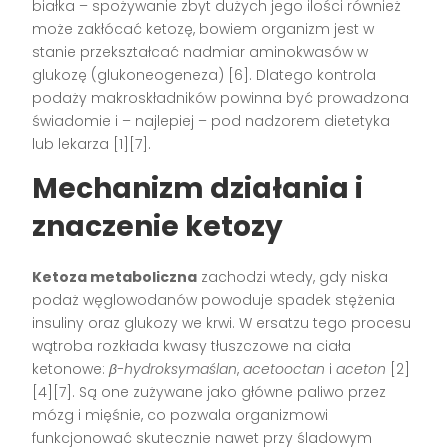
białka – spożywanie zbyt dużych jego ilości również
może zakłócać ketozę, bowiem organizm jest w
stanie przekształcać nadmiar aminokwasów w
glukozę (glukoneogeneza) [6]. Dlatego kontrola
podaży makroskładników powinna być prowadzona
świadomie i – najlepiej – pod nadzorem dietetyka
lub lekarza [1][7].
Mechanizm działania i
znaczenie ketozy
Ketoza metaboliczna
zachodzi wtedy, gdy niska
podaż węglowodanów powoduje spadek stężenia
insuliny oraz glukozy we krwi. W ersatzu tego procesu
wątroba rozkłada kwasy tłuszczowe na ciała
ketonowe:
β-hydroksymaślan
,
acetooctan
i
aceton
[2]
[4][7]. Są one zużywane jako główne paliwo przez
mózg i mięśnie, co pozwala organizmowi
funkcjonować skutecznie nawet przy śladowym