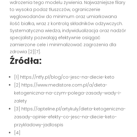
wdrożenia tego modelu żywienia. Najważniejsze filary
to wysoka podaż tłuszczów, ograniczenie
węglowodanów do minimum oraz umiarkowana
ilość białka, wraz z kontrolą składników odżywczych.
Systematyczna wiedza, indywidualizacja oraz nadzór
specjalisty pozwalają efektywnie osiągać
zamierzone cele i minimalizować zagrożenia dla
zdrowia [2][7].
Źródła:
[1] https://ntfy.pl/blog/co-jesc-na-diecie-keto
[2] https://www.medistore.com.pl/a/dieta-
ketogeniczna-na-czym-polega-zasady-wady-i-
zalety
[3] https://apteline.pl/artykuly/dieta-ketogeniczna-
zasady-opinie-efekty-co-jesc-na-diecie-keto-
przykladowy-jadlospis
[4]