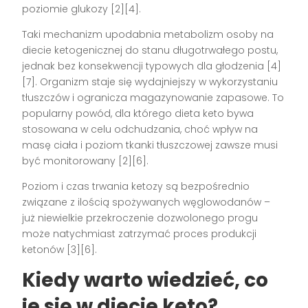
poziomie glukozy [2][4].
Taki mechanizm upodabnia metabolizm osoby na
diecie ketogenicznej do stanu długotrwałego postu,
jednak bez konsekwencji typowych dla głodzenia [4]
[7]. Organizm staje się wydajniejszy w wykorzystaniu
tłuszczów i ogranicza magazynowanie zapasowe. To
popularny powód, dla którego dieta keto bywa
stosowana w celu odchudzania, choć wpływ na
masę ciała i poziom tkanki tłuszczowej zawsze musi
być monitorowany [2][6].
Poziom i czas trwania ketozy są bezpośrednio
związane z ilością spożywanych węglowodanów –
już niewielkie przekroczenie dozwolonego progu
może natychmiast zatrzymać proces produkcji
ketonów [3][6].
Kiedy warto wiedzieć, co
je się w diecie keto?