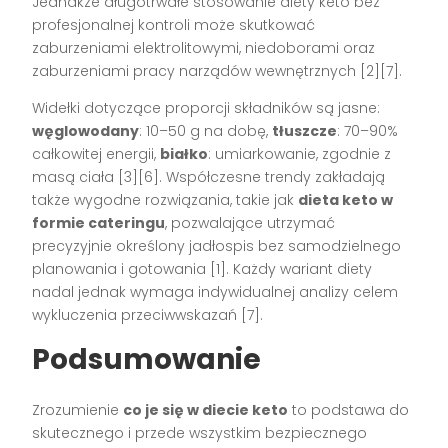
Jednakże długotrwałe stosowanie diety keto bez
profesjonalnej kontroli może skutkować
zaburzeniami elektrolitowymi, niedoborami oraz
zaburzeniami pracy narządów wewnętrznych [2][7].
Widełki dotyczące proporcji składników są jasne:
węglowodany
: 10–50 g na dobę,
tłuszcze
: 70–90%
całkowitej energii,
białko
: umiarkowanie, zgodnie z
masą ciała [3][6]. Współczesne trendy zakładają
także wygodne rozwiązania, takie jak
dieta keto w
formie cateringu
, pozwalające utrzymać
precyzyjnie określony jadłospis bez samodzielnego
planowania i gotowania [1]. Każdy wariant diety
nadal jednak wymaga indywidualnej analizy celem
wykluczenia przeciwwskazań [7].
Podsumowanie
Zrozumienie
co je się w diecie keto
to podstawa do
skutecznego i przede wszystkim bezpiecznego