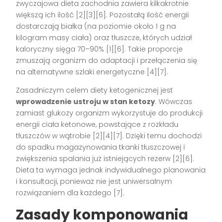
zwyczajowa dieta zachodnia zawiera kilkakrotnie
większą ich ilość [2][3][6]. Pozostałą ilość energii
dostarczają białka (na poziomie około 1 g na
kilogram masy ciała) oraz tłuszcze, których udział
kaloryczny sięga 70–90% [1][6]. Takie proporcje
zmuszają organizm do adaptacji i przełączenia się
na alternatywne szlaki energetyczne [4][7].
Zasadniczym celem diety ketogenicznej jest
wprowadzenie ustroju w stan ketozy
. Wówczas
zamiast glukozy organizm wykorzystuje do produkcji
energii ciała ketonowe, powstające z rozkładu
tłuszczów w wątrobie [2][4][7]. Dzięki temu dochodzi
do spadku magazynowania tkanki tłuszczowej i
zwiększenia spalania już istniejących rezerw [2][6].
Dieta ta wymaga jednak indywidualnego planowania
i konsultacji, ponieważ nie jest uniwersalnym
rozwiązaniem dla każdego [7].
Zasady komponowania