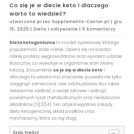
Co się je w diecie keto i dlaczego
warto to wiedzieć?
utworzone przez
Supplements-Center.pl
|
gru
15, 2025
|
Dieta i odżywianie
|
0 komentarzy
Dieta ketogeniczna
to model żywieniowy, którego
popularność stale rośnie. Opiera się na bardzo
niskiej podaży węglowodanów oraz wysokim udziale
tłuszczów, co wywołuje w organizmie stan zwany
ketozą. Zrozumienie
co je się w diecie keto
i
dlaczego ta wiedza ma znaczenie, pozwala nie tylko
osiągnąć zamierzone cele odchudzania, lecz także
świadomie zadbać o swoje zdrowie i uniknąć
poważnych ryzyk metabolicznych oraz niedoborów
składników [1][2][4]. Ten artykuł wyjaśnia zasady
diety ketogenicznej, skład posiłków oraz
mechanizmy, które za nią stoją.
Spis treści