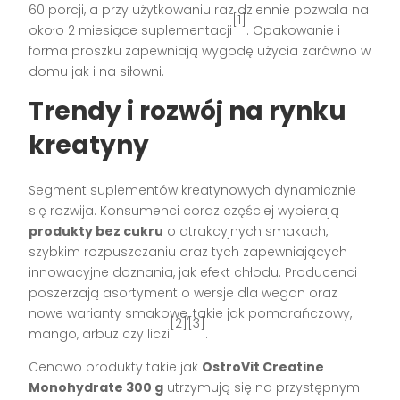
60 porcji, a przy użytkowaniu raz dziennie pozwala na
[1]
około 2 miesiące suplementacji
. Opakowanie i
forma proszku zapewniają wygodę użycia zarówno w
domu jak i na siłowni.
Trendy i rozwój na rynku
kreatyny
Segment suplementów kreatynowych dynamicznie
się rozwija. Konsumenci coraz częściej wybierają
produkty bez cukru
o atrakcyjnych smakach,
szybkim rozpuszczaniu oraz tych zapewniających
innowacyjne doznania, jak efekt chłodu. Producenci
poszerzają asortyment o wersje dla wegan oraz
nowe warianty smakowe, takie jak pomarańczowy,
[2][3]
mango, arbuz czy liczi
.
Cenowo produkty takie jak
OstroVit Creatine
Monohydrate 300 g
utrzymują się na przystępnym