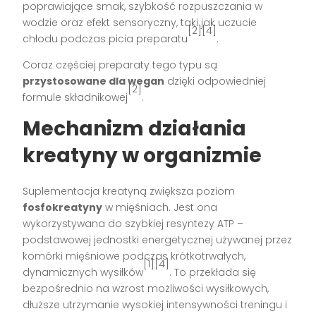
poprawiające smak, szybkość rozpuszczania w
wodzie oraz efekt sensoryczny, taki jak uczucie
[2][4]
chłodu podczas picia preparatu
.
Coraz częściej preparaty tego typu są
przystosowane dla wegan
dzięki odpowiedniej
[2]
formule składnikowej
.
Mechanizm działania
kreatyny w organizmie
Suplementacja kreatyną zwiększa poziom
fosfokreatyny
w mięśniach. Jest ona
wykorzystywana do szybkiej resyntezy ATP –
podstawowej jednostki energetycznej używanej przez
komórki mięśniowe podczas krótkotrwałych,
[1][4]
dynamicznych wysiłków
. To przekłada się
bezpośrednio na wzrost możliwości wysiłkowych,
dłuższe utrzymanie wysokiej intensywności treningu i