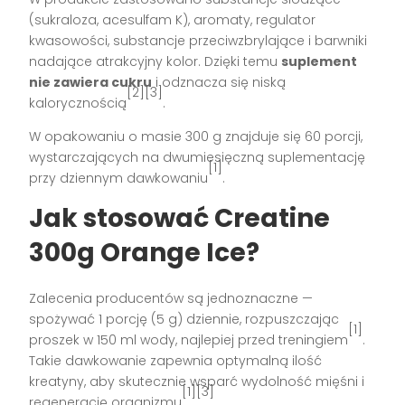
(sukraloza, acesulfam K), aromaty, regulator
kwasowości, substancje przeciwzbrylające i barwniki
nadające atrakcyjny kolor. Dzięki temu
suplement
nie zawiera cukru
i odznacza się niską
[2][3]
kalorycznością
.
W opakowaniu o masie 300 g znajduje się 60 porcji,
wystarczających na dwumiesięczną suplementację
[1]
przy dziennym dawkowaniu
.
Jak stosować Creatine
300g Orange Ice?
Zalecenia producentów są jednoznaczne —
spożywać 1 porcję (5 g) dziennie, rozpuszczając
[1]
proszek w 150 ml wody, najlepiej przed treningiem
.
Takie dawkowanie zapewnia optymalną ilość
kreatyny, aby skutecznie wsparć wydolność mięśni i
[1][3]
regenerację organizmu
.