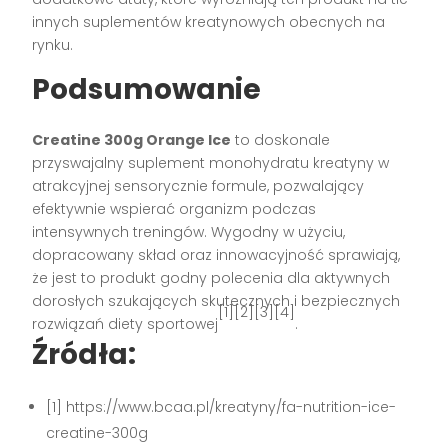
innych suplementów kreatynowych obecnych na
rynku.
Podsumowanie
Creatine 300g Orange Ice
to doskonale
przyswajalny suplement monohydratu kreatyny w
atrakcyjnej sensorycznie formule, pozwalający
efektywnie wspierać organizm podczas
intensywnych treningów. Wygodny w użyciu,
dopracowany skład oraz innowacyjność sprawiają,
że jest to produkt godny polecenia dla aktywnych
dorosłych szukających skutecznych i bezpiecznych
[1][2][3][4]
rozwiązań diety sportowej
.
Źródła:
[1] https://www.bcaa.pl/kreatyny/fa-nutrition-ice-
creatine-300g