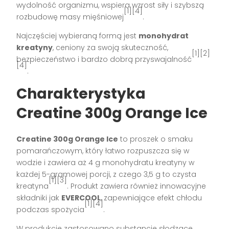
wydolność organizmu, wspiera wzrost siły i szybszą
[1][4]
rozbudowę masy mięśniowej
.
Najczęściej wybieraną formą jest
monohydrat
kreatyny
, ceniony za swoją skuteczność,
[1][2]
bezpieczeństwo i bardzo dobrą przyswajalność
[4]
.
Charakterystyka
Creatine 300g Orange Ice
Creatine 300g Orange Ice
to proszek o smaku
pomarańczowym, który łatwo rozpuszcza się w
wodzie i zawiera aż 4 g monohydratu kreatyny w
każdej 5-gramowej porcji, z czego 3,5 g to czysta
[1][3]
kreatyna
. Produkt zawiera również innowacyjne
składniki jak
EVERCOOL
, zapewniające efekt chłodu
[1][4]
podczas spożycia
.
W produkcie zastosowano substancje słodzące