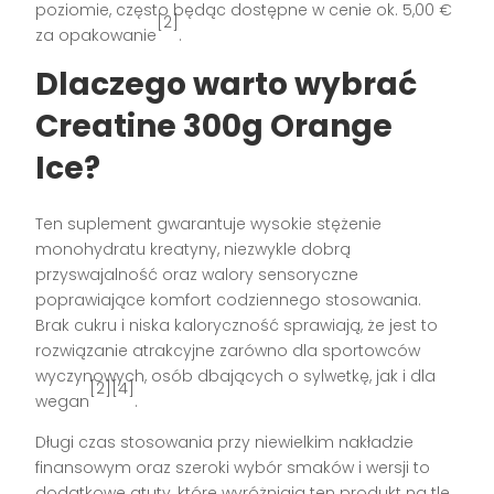
poziomie, często będąc dostępne w cenie ok. 5,00 €
[2]
za opakowanie
.
Dlaczego warto wybrać
Creatine 300g Orange
Ice?
Ten suplement gwarantuje wysokie stężenie
monohydratu kreatyny, niezwykle dobrą
przyswajalność oraz walory sensoryczne
poprawiające komfort codziennego stosowania.
Brak cukru i niska kaloryczność sprawiają, że jest to
rozwiązanie atrakcyjne zarówno dla sportowców
wyczynowych, osób dbających o sylwetkę, jak i dla
[2][4]
wegan
.
Długi czas stosowania przy niewielkim nakładzie
finansowym oraz szeroki wybór smaków i wersji to
dodatkowe atuty, które wyróżniają ten produkt na tle