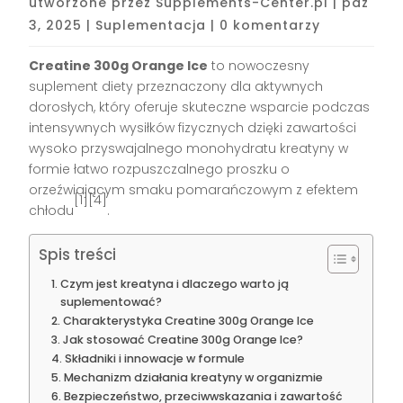
utworzone przez
Supplements-Center.pl
|
paź
3, 2025
|
Suplementacja
|
0 komentarzy
Creatine 300g Orange Ice
to nowoczesny
suplement diety przeznaczony dla aktywnych
dorosłych, który oferuje skuteczne wsparcie podczas
intensywnych wysiłków fizycznych dzięki zawartości
wysoko przyswajalnego monohydratu kreatyny w
formie łatwo rozpuszczalnego proszku o
orzeźwiającym smaku pomarańczowym z efektem
[1][4]
chłodu
.
Spis treści
Czym jest kreatyna i dlaczego warto ją
suplementować?
Charakterystyka Creatine 300g Orange Ice
Jak stosować Creatine 300g Orange Ice?
Składniki i innowacje w formule
Mechanizm działania kreatyny w organizmie
Bezpieczeństwo, przeciwwskazania i zawartość