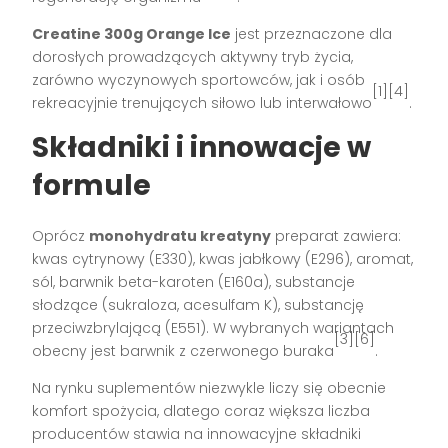
Creatine 300g Orange Ice
jest przeznaczone dla
dorosłych prowadzących aktywny tryb życia,
zarówno wyczynowych sportowców, jak i osób
[1][4]
rekreacyjnie trenujących siłowo lub interwałowo
.
Składniki i innowacje w
formule
Oprócz
monohydratu kreatyny
preparat zawiera:
kwas cytrynowy (E330), kwas jabłkowy (E296), aromat,
sól, barwnik beta-karoten (E160a), substancje
słodzące (sukraloza, acesulfam K), substancję
przeciwzbrylającą (E551). W wybranych wariantach
[3][6]
obecny jest barwnik z czerwonego buraka
.
Na rynku suplementów niezwykle liczy się obecnie
komfort spożycia, dlatego coraz większa liczba
producentów stawia na innowacyjne składniki