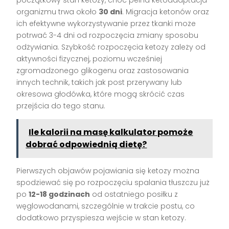
początkowy stan ketozy, choć pełna ketoadaptacja
organizmu trwa około
30 dni
. Migracja ketonów oraz
ich efektywne wykorzystywanie przez tkanki może
potrwać 3-4 dni od rozpoczęcia zmiany sposobu
odżywiania. Szybkość rozpoczęcia ketozy zależy od
aktywności fizycznej, poziomu wcześniej
zgromadzonego glikogenu oraz zastosowania
innych technik, takich jak post przerywany lub
okresowa głodówka, które mogą skrócić czas
przejścia do tego stanu.
Ile kalorii na masę kalkulator pomoże
dobrać odpowiednią dietę?
Pierwszych objawów pojawiania się ketozy można
spodziewać się po rozpoczęciu spalania tłuszczu już
po
12-18 godzinach
od ostatniego posiłku z
węglowodanami, szczególnie w trakcie postu, co
dodatkowo przyspiesza wejście w stan ketozy.