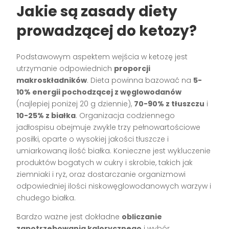
Jakie są zasady diety
prowadzącej do ketozy?
Podstawowym aspektem wejścia w ketozę jest
utrzymanie odpowiednich
proporcji
makroskładników
. Dieta powinna bazować na
5-
10% energii pochodzącej z węglowodanów
(najlepiej poniżej 20 g dziennie),
70-90% z tłuszczu
i
10-25% z białka
. Organizacja codziennego
jadłospisu obejmuje zwykle trzy pełnowartościowe
posiłki, oparte o wysokiej jakości tłuszcze i
umiarkowaną ilość białka. Konieczne jest wykluczenie
produktów bogatych w cukry i skrobie, takich jak
ziemniaki i ryż, oraz dostarczanie organizmowi
odpowiedniej ilości niskowęglowodanowych warzyw i
chudego białka.
Bardzo ważne jest dokładne
obliczanie
zapotrzebowania kalorycznego
i wybór