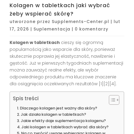
Kolagen w tabletkach jaki wybrać
żeby wspierać skórę?
utworzone przez
Supplements-Center.pl
|
lut
17, 2026
|
Suplementacja
|
0 komentarzy
Kolagen w tabletkach
cieszy się ogromną
popularnością jako wsparcie dla skóry, ponieważ
skutecznie poprawia jej elastyczność, nawilżenie i
gęstość. Już w pierwszych tygodniach suplementacji
można zauważyć realne efekty, ale wybór
odpowiedniego produktu ma kluczowe znaczenie
dla osiągnięcia oczekiwanych rezultatów
[1][2][4]
.
Spis treści
Dlaczego kolagen jest ważny dla skóry?
Jak działa kolagen w tabletkach?
Jakie efekty daje suplementacja kolagenu?
Jaki kolagen w tabletkach wybrać dla skóry?
Na co zwrócić uwagę wybierając kolagen w