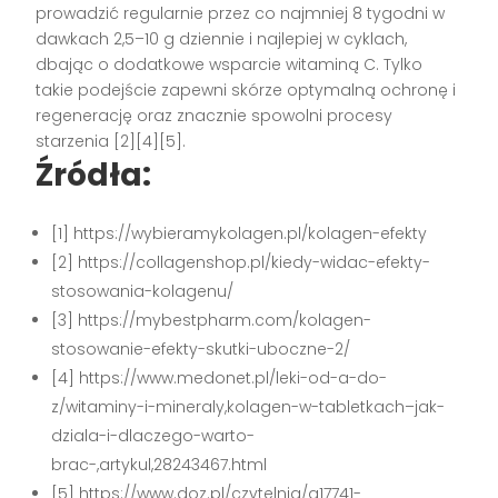
prowadzić regularnie przez co najmniej 8 tygodni w
dawkach 2,5–10 g dziennie i najlepiej w cyklach,
dbając o dodatkowe wsparcie witaminą C. Tylko
takie podejście zapewni skórze optymalną ochronę i
regenerację oraz znacznie spowolni procesy
starzenia
[2][4][5]
.
Źródła:
[1] https://wybieramykolagen.pl/kolagen-efekty
[2] https://collagenshop.pl/kiedy-widac-efekty-
stosowania-kolagenu/
[3] https://mybestpharm.com/kolagen-
stosowanie-efekty-skutki-uboczne-2/
[4] https://www.medonet.pl/leki-od-a-do-
z/witaminy-i-mineraly,kolagen-w-tabletkach–jak-
dziala-i-dlaczego-warto-
brac-,artykul,28243467.html
[5] https://www.doz.pl/czytelnia/a17741-