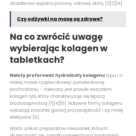
dodatkowo wspiera procesy odnowy skóry
[1][2][4]
.
Czy odżywki na masę są zdrowe?
Na co zwrócić uwagę
wybierając kolagen w
tabletkach?
Należy preferować hydrolizaty kolagenu
typu I o
niskiej masie cząsteczkowej i potwierdzonej
pochodzeniu – zalecany jest przede wszystkim
kolagen rybi, który charakteryzuje się lepszą
biodostępnością
[1][4][5]
. Natywne formy kolagenu
wykazują znacznie gorszą przyswajalność i są mniej
efektywne
[5]
.
Warto unikać preparatów mieszanek, których
skuteczność nie została potwierdzona badaniami