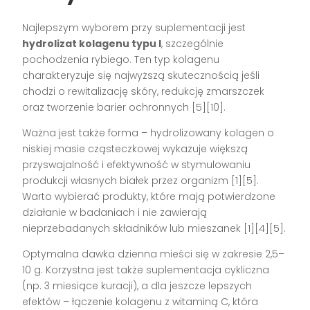
Najlepszym wyborem przy suplementacji jest
hydrolizat kolagenu typu I
, szczególnie
pochodzenia rybiego. Ten typ kolagenu
charakteryzuje się najwyższą skutecznością jeśli
chodzi o rewitalizację skóry, redukcję zmarszczek
oraz tworzenie barier ochronnych
[5][10]
.
Ważna jest także forma – hydrolizowany kolagen o
niskiej masie cząsteczkowej wykazuje większą
przyswajalność i efektywność w stymulowaniu
produkcji własnych białek przez organizm
[1][5]
.
Warto wybierać produkty, które mają potwierdzone
działanie w badaniach i nie zawierają
nieprzebadanych składników lub mieszanek
[1][4][5]
.
Optymalna dawka dzienna mieści się w zakresie 2,5–
10 g. Korzystna jest także suplementacja cykliczna
(np. 3 miesiące kuracji), a dla jeszcze lepszych
efektów – łączenie kolagenu z witaminą C, która