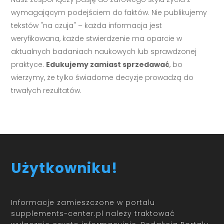
wymagającym podejściem do faktów. Nie publikujemy
tekstów "na czuja" – każda informacja jest
weryfikowana, każde stwierdzenie ma oparcie w
aktualnych badaniach naukowych lub sprawdzonej
praktyce.
Edukujemy zamiast sprzedawać
, bo
wierzymy, że tylko świadome decyzje prowadzą do
trwałych rezultatów.
Użytkowniku!
Informacje zamieszczone w portalu
supplements-center.pl należy traktować