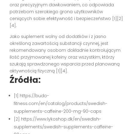
oraz precyzyjnym dawkowaniem, co odpowiada
potrzebom szerokiego grona użytkowników
ceniących sobie efektywność i bezpieczeństwo
[1][2]
[4]
.
Jako suplement wolny od dodatków i z jasno
określoną zawartością substancji czynnej, jest
rekomendowany osobom dokładnie kontrolującym
ilość przyjmowanej kofeiny oraz wszystkim, którzy
szukają sprawdzonego wsparcia przed planowaną
aktywnością fizyczną
[1][4]
.
Źródła:
[1] https://budo-
fitness.com/en/catalog/products/swedish-
supplements-caffeine-200-mg-90-caps
[2] https://www.lykoshop.dk/en/swedish-
supplements/swedish-supplements-caffeine-