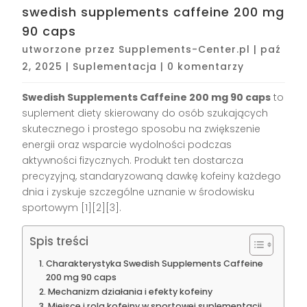
swedish supplements caffeine 200 mg
90 caps
utworzone przez
Supplements-Center.pl
|
paź
2, 2025
|
Suplementacja
|
0 komentarzy
Swedish Supplements Caffeine 200 mg 90 caps
to
suplement diety skierowany do osób szukających
skutecznego i prostego sposobu na zwiększenie
energii oraz wsparcie wydolności podczas
aktywności fizycznych. Produkt ten dostarcza
precyzyjną, standaryzowaną dawkę kofeiny każdego
dnia i zyskuje szczególne uznanie w środowisku
sportowym
[1][2][3]
.
Spis treści
Charakterystyka Swedish Supplements Caffeine
200 mg 90 caps
Mechanizm działania i efekty kofeiny
Miejsce i rola kofeiny w sportowej suplementacji