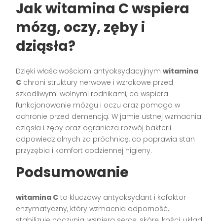
Jak witamina C wspiera
mózg, oczy, zęby i
dziąsła?
Dzięki właściwościom antyoksydacyjnym
witamina
C
chroni struktury nerwowe i wzrokowe przed
szkodliwymi wolnymi rodnikami, co wspiera
funkcjonowanie mózgu i oczu oraz pomaga w
ochronie przed demencją. W jamie ustnej wzmacnia
dziąsła i zęby oraz ogranicza rozwój bakterii
odpowiedzialnych za próchnicę, co poprawia stan
przyzębia i komfort codziennej higieny.
Podsumowanie
witamina C
to kluczowy antyoksydant i kofaktor
enzymatyczny, który wzmacnia odporność,
stabilizuje naczynia, wspiera serce, skórę, kości, układ