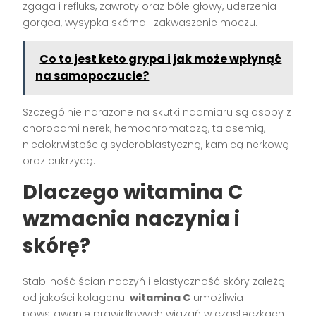
zgaga i refluks, zawroty oraz bóle głowy, uderzenia
gorąca, wysypka skórna i zakwaszenie moczu.
Co to jest keto grypa i jak może wpłynąć
na samopoczucie?
Szczególnie narażone na skutki nadmiaru są osoby z
chorobami nerek, hemochromatozą, talasemią,
niedokrwistością syderoblastyczną, kamicą nerkową
oraz cukrzycą.
Dlaczego witamina C
wzmacnia naczynia i
skórę?
Stabilność ścian naczyń i elastyczność skóry zależą
od jakości kolagenu.
witamina C
umożliwia
powstawanie prawidłowych wiązań w cząsteczkach