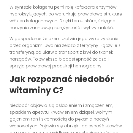
W syntezie kolagenu pełni rolę kofaktora enzymów
hydroksylujących, co warunkuje prawidłową strukturę
włókien kolagenowych. Dzięki temu skóra, ścięgna i
naczynia zachowują sprężystość i wytrzymałość.
W gospodarce żelazem ułatwia jego wykorzystanie
przez organizm. Uwalnia żelazo z ferrytyny i łączy je z
transferyną, co ułatwia transport z krwi do tkanek
narządów. To zwiększa biodostępność żelaza i
sprzyja prawidłowej produkcji hemoglobiny.
Jak rozpoznać niedobór
witaminy C?
Niedobór objawia się osłabieniem i zmęczeniem,
spadkiem apetytu, krwawieniem dziąseł, wolnym
gojeniem ran i skłonnością do pękania naczyń
włosowatych. Pojawia się obrzęk i bolesność stawów
oraz problemy z prawidłowym zrastaniem kości po