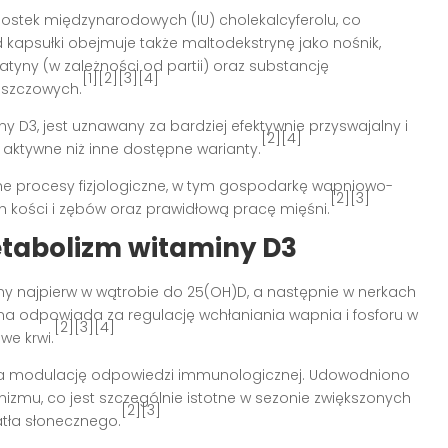
ostek międzynarodowych (IU) cholekalcyferolu, co
apsułki obejmuje także maltodekstrynę jako nośnik,
tyny (w zależności od partii) oraz substancję
[1][2][3][4]
uszczowych.
 D3, jest uznawany za bardziej efektywnie przyswajalny i
[2][4]
 aktywne niż inne dostępne warianty.
e procesy fizjologiczne, w tym gospodarkę wapniowo-
[2][3]
 kości i zębów oraz prawidłową pracę mięśni.
etabolizm witaminy D3
y najpierw w wątrobie do 25(OH)D, a następnie w nerkach
ma odpowiada za regulację wchłaniania wapnia i fosforu w
[2][3][4]
we krwi.
na modulację odpowiedzi immunologicznej. Udowodniono
mu, co jest szczególnie istotne w sezonie zwiększonych
[2][3]
atła słonecznego.