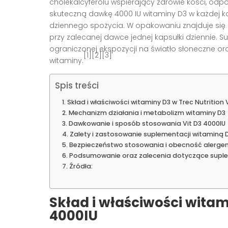
cholekalcyferolu wspierający zdrowie kości, odp
skuteczną dawkę 4000 IU witaminy D3 w każdej ka
dziennego spożycia. W opakowaniu znajduje się 
przy zalecanej dawce jednej kapsułki dziennie. 
ograniczonej ekspozycji na światło słoneczne or
[1][2][3]
witaminy.
Spis treści
Skład i właściwości witaminy D3 w Trec Nutrition 
Mechanizm działania i metabolizm witaminy D3
Dawkowanie i sposób stosowania Vit D3 4000IU
Zalety i zastosowanie suplementacji witaminą 
Bezpieczeństwo stosowania i obecność alerge
Podsumowanie oraz zalecenia dotyczące suplem
Źródła:
Skład i właściwości witami
4000IU