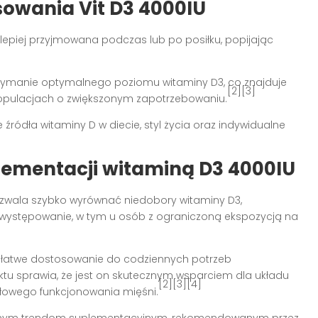
owania Vit D3 4000IU
jlepiej przyjmowana podczas lub po posiłku, popijając
zymanie optymalnego poziomu witaminy D3, co znajduje
[2][3]
populacjach o zwiększonym zapotrzebowaniu.
ródła witaminy D w diecie, styl życia oraz indywidualne
plementacji witaminą D3 4000IU
wala szybko wyrównać niedobory witaminy D3,
występowanie, w tym u osób z ograniczoną ekspozycją na
ą łatwe dostosowanie do codziennych potrzeb
tu sprawia, że jest on skutecznym wsparciem dla układu
[2][3][4]
dłowego funkcjonowania mięśni.
alnym trendom suplementacyjnym, rekomendowanym przez