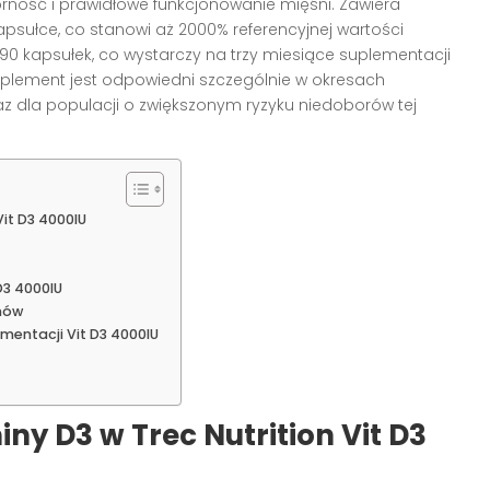
orność i prawidłowe funkcjonowanie mięśni. Zawiera
psułce, co stanowi aż 2000% referencyjnej wartości
90 kapsułek, co wystarczy na trzy miesiące suplementacji
Suplement jest odpowiedni szczególnie w okresach
az dla populacji o zwiększonym ryzyku niedoborów tej
Vit D3 4000IU
D3 4000IU
nów
entacji Vit D3 4000IU
ny D3 w Trec Nutrition Vit D3