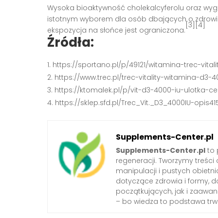
Wysoka bioaktywność cholekalcyferolu oraz wyg
istotnym wyborem dla osób dbających o zdrowie
[3][4]
ekspozycja na słońce jest ograniczona.
Źródła:
https://sportano.pl/p/49121/witamina-trec-vital
https://www.trec.pl/trec-vitality-witamina-d3
https://ktomalek.pl/p/vit-d3-4000-iu-ulotka
https://sklep.sfd.pl/Trec_Vit._D3_4000IU-opis41
Supplements-Center.pl
Supplements-Center.pl
to 
regeneracji. Tworzymy treści 
manipulacji i pustych obie
dotyczące zdrowia i formy, d
początkujących, jak i zaawa
– bo wiedza to podstawa trwa