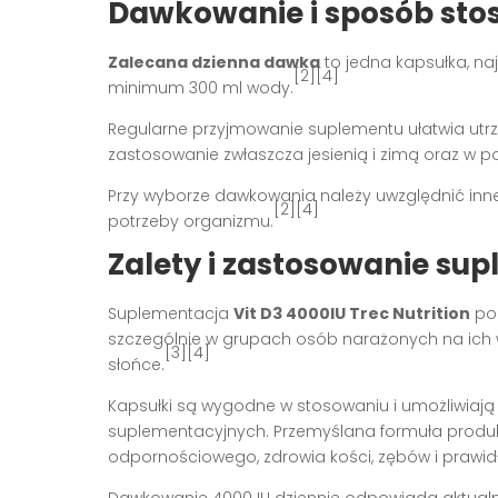
Dawkowanie i sposób stos
Zalecana dzienna dawka
to jedna kapsułka, na
[2][4]
minimum 300 ml wody.
Regularne przyjmowanie suplementu ułatwia utr
zastosowanie zwłaszcza jesienią i zimą oraz w 
Przy wyborze dawkowania należy uwzględnić inne ź
[2][4]
potrzeby organizmu.
Zalety i zastosowanie su
Suplementacja
Vit D3 4000IU Trec Nutrition
poz
szczególnie w grupach osób narażonych na ich 
[3][4]
słońce.
Kapsułki są wygodne w stosowaniu i umożliwiaj
suplementacyjnych. Przemyślana formuła produk
odpornościowego, zdrowia kości, zębów i prawi
Dawkowanie 4000 IU dziennie odpowiada aktu