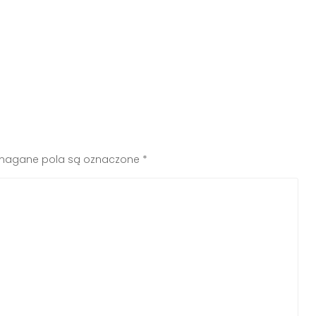
agane pola są oznaczone
*