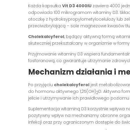
Każda kapsułka
Vit D3 4000IU
zawiera 4000 jedn
odpowiada 100 mikrogramom witaminy D3. Skład k
otoczkę z hydroksypropylometylocelulozy lub żela
przeciwzbrylającą – sole magnezowe kwasów tł
Cholekalcyferol
, będący aktywną formą witaminy
skuteczniej przekształcany w organizmie w formy
Przyjmowanie witaminy D3 wspiera fundamentaln
fosforanową, co gwarantuje utrzymanie zdrowych
Mechanizm działania i m
Po przyjęciu
cholekalcyferol
jest metabolizowan
do hormonu aktywnego 1,25(OH)
D. Aktywna for
2
jelicie i utrzymywanie ich prawidłowego poziomu 
Suplementacja witaminą D3 korzystnie wpływa 
pozytywny wpływ na mechanizmy obronne organiz
infekcji oraz przy ograniczonym dostępie do świ