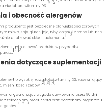
[2][4]
yka niedoboru witaminy D3.
ia i obecność alergenów
mi producenta jest bezpieczne dla większości zdrowych
m mleko, soję, gluten, jaja, ryby, orzeszki ziemne lub inne
[1][3]
ważnie analizować skład suplementu.
ziennej ani stosować produktu w przypadku
[2][3]
eparatu.
enia dotyczące suplementacji
plement o wysokiej zawartości witaminy D3, zapewniający
[2][3][4]
mięśni, kości i zębów.
owania, gwarantując wygodę dawkowania przez 90 dni.
 z zaleceniami producenta oraz potrzebami organizmu,
[1][2][3]
lergenów.