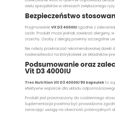
wielu specjalistów w okresach zwiększonego ryz
Bezpieczeństwo stosowan
Przyjmowanie
Vit D3 4000IU
zgodnie z zalecenia
osób. Produkt może jednak zawierać alergeny, w ty
orzechy. Osoby z alergią powinny szczególnie u
Nie należy przekraczać rekomendowanej dawki d
nadwrażliwości na którykolwiek ze składników pr
Podsumowanie oraz zalec
Vit D3 4000IU
Trec Nutrition Vit D3 4000IU 90 kapsułek
to su
efektywne wsparcie dla układu odpornościowego, 
Produkt jest przeznaczony do codziennego stos
Suplementacja powinna być prowadzona zgodnie
zwracając uwagę na obecność potencjalnych a