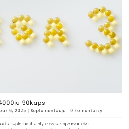
3 4000iu 90kaps
paź 6, 2025
|
Suplementacja
|
0 komentarzy
ps
to suplement diety o wysokiej zawartości