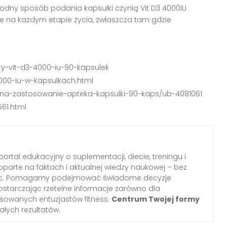
odny sposób podania kapsułki czynią Vit D3 4000IU
 na każdym etapie życia, zwłaszcza tam gdzie
ity-vit-d3-4000-iu-90-kapsulek
-4000-iu-w-kapsulkach.html
-cena-zastosowanie-apteka-kapsulki-90-kaps/ub-4081061
561.html
portal edukacyjny o suplementacji, diecie, treningu i
oparte na faktach i aktualnej wiedzy naukowej – bez
tnic. Pomagamy podejmować świadome decyzje
ostarczając rzetelne informacje zarówno dla
nsowanych entuzjastów fitness.
Centrum Twojej formy
łych rezultatów.