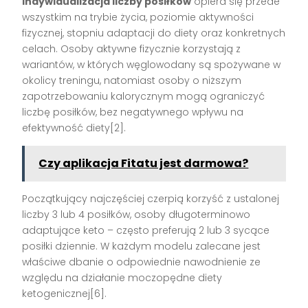
Indywidualizacja liczby posiłków
opiera się przede
wszystkim na trybie życia, poziomie aktywności
fizycznej, stopniu adaptacji do diety oraz konkretnych
celach. Osoby aktywne fizycznie korzystają z
wariantów, w których węglowodany są spożywane w
okolicy treningu, natomiast osoby o niższym
zapotrzebowaniu kalorycznym mogą ograniczyć
liczbę posiłków, bez negatywnego wpływu na
efektywność diety[2].
Czy aplikacja Fitatu jest darmowa?
Początkujący najczęściej czerpią korzyść z ustalonej
liczby 3 lub 4 posiłków, osoby długoterminowo
adaptujące keto – często preferują 2 lub 3 sycące
posiłki dziennie. W każdym modelu zalecane jest
właściwe dbanie o odpowiednie nawodnienie ze
względu na działanie moczopędne diety
ketogenicznej[6].