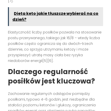
[7].
Dieta keto jakie tłuszcze wybierać na co
dzień?
Elastyczność liczby posiłków pozwala na stosowanie
postu przerywanego, takiego jak 16/8 – wtedy liczba
posiłków często ogranicza się do dwóch-trzech
dziennie, co sprzyja utrzymaniu ketozy i może
przyspieszyć utratę masy ciała bez ryzyka
niedoborów energii[5][6].
Dlaczego regularność
posiłków jest kluczowa?
Zachowanie regularnych odstępów pomiędzy
posiłkami, typowo 4–6 godzin, jest niezbędne dla
stałości poziomu ketonów i glukozy, ograniczenia
spadków energii oraz obniżenia ryzyka napadów