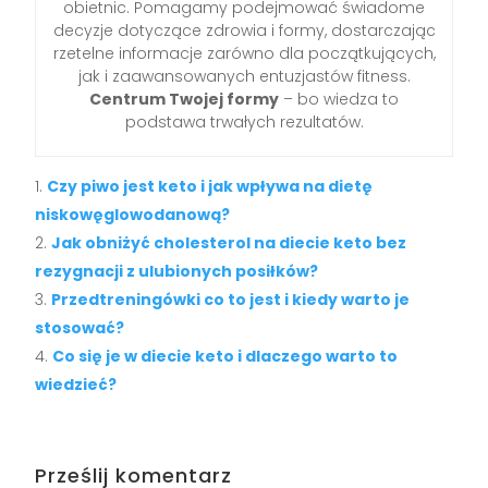
obietnic. Pomagamy podejmować świadome
decyzje dotyczące zdrowia i formy, dostarczając
rzetelne informacje zarówno dla początkujących,
jak i zaawansowanych entuzjastów fitness.
Centrum Twojej formy
– bo wiedza to
podstawa trwałych rezultatów.
Czy piwo jest keto i jak wpływa na dietę
niskowęglowodanową?
Jak obniżyć cholesterol na diecie keto bez
rezygnacji z ulubionych posiłków?
Przedtreningówki co to jest i kiedy warto je
stosować?
Co się je w diecie keto i dlaczego warto to
wiedzieć?
Prześlij komentarz