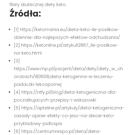
filary skutecznej diety keto.
Źródła:
[1] https://ketomania.eu/dieta-keto-ile-posilkow-
dziennie-dla-najlepszych-efektow-odchudzania/
[2] https://ketonline.pl/artykul12867_Ile-posilkow-
na-keto.html
[3]
https://www.mp.pl/pacjent/dieta/diety/diety_w_ch
orobach/183608,dieta-ketogenna-w-leczeniu-
padaczki-lekoopornej
[4] https://ntfy.pl/blog/dieta-ketogeniczna-dla-
poczatkujacych-przepisy-i-wskazowki
[5] https://apteline.pl/artykuly/dieta-ketogeniczna-
zasady-opinie-efekty-co-jesc-na-diecie-keto-
przykladowy-jadlospis
[6] https://centrumrespo.pl/dieta/dieta-