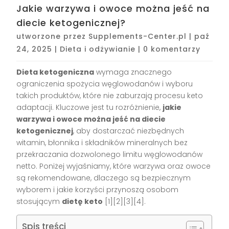
Jakie warzywa i owoce można jeść na
diecie ketogenicznej?
utworzone przez
Supplements-Center.pl
|
paź
24, 2025
|
Dieta i odżywianie
|
0 komentarzy
Dieta ketogeniczna
wymaga znacznego
ograniczenia spożycia węglowodanów i wyboru
takich produktów, które nie zaburzają procesu keto
adaptacji. Kluczowe jest tu rozróżnienie,
jakie
warzywa i owoce można jeść na diecie
ketogenicznej
, aby dostarczać niezbędnych
witamin, błonnika i składników mineralnych bez
przekraczania dozwolonego limitu węglowodanów
netto. Poniżej wyjaśniamy, które warzywa oraz owoce
są rekomendowane, dlaczego są bezpiecznym
wyborem i jakie korzyści przynoszą osobom
stosującym
dietę keto
[1][2][3][4].
Spis treści