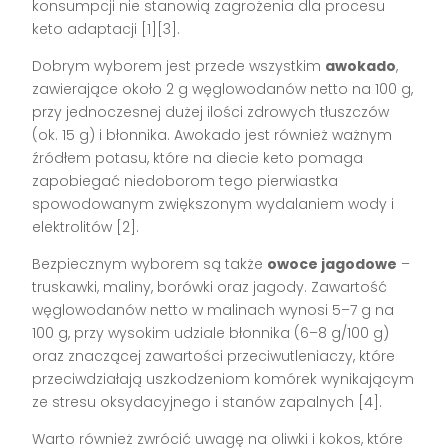
konsumpcji nie stanowią zagrożenia dla procesu
keto adaptacji [1][3].
Dobrym wyborem jest przede wszystkim
awokado
,
zawierające około 2 g węglowodanów netto na 100 g,
przy jednoczesnej dużej ilości zdrowych tłuszczów
(ok. 15 g) i błonnika. Awokado jest również ważnym
źródłem potasu, które na diecie keto pomaga
zapobiegać niedoborom tego pierwiastka
spowodowanym zwiększonym wydalaniem wody i
elektrolitów [2].
Bezpiecznym wyborem są także
owoce jagodowe
–
truskawki, maliny, borówki oraz jagody. Zawartość
węglowodanów netto w malinach wynosi 5–7 g na
100 g, przy wysokim udziale błonnika (6–8 g/100 g)
oraz znaczącej zawartości przeciwutleniaczy, które
przeciwdziałają uszkodzeniom komórek wynikającym
ze stresu oksydacyjnego i stanów zapalnych [4].
Warto również zwrócić uwagę na oliwki i kokos, które