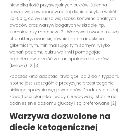
niewielką ilość przyswajalnych cukrów. Dzienna
dawka węglowodanów na tej diecie oscyluje wokół
20–50 g, co wyklucza większość konwencjonalnych
owoców oraz warzyw bogatych w skrobię, np.
ziemniaki czy marchew [2]. Warzywa i owoce muszą
charakteryzować się również niskim indeksem
glikemicznym, minimalizując tym samym ryzyko
wahań poziomu cukru we krwi i pomagając
organizmowi przejść w stan spalania tłuszczów
(ketoza) [2][3].
Podczas keto adaptacji trwającej od 2 do 4 tygodni,
istotne jest szczególnie precyzyjne przestrzeganie
niskiego spożycia węglowodanów. Produkty o dużej
zawartości błonnika i wody nie wpływają istotnie na
podniesienie poziomu glukozy i są preferowane [2].
Warzywa dozwolone na
diecie ketogenicznej