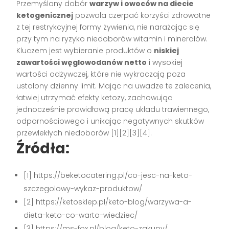
Przemyślany dobór
warzyw i owoców na diecie
ketogenicznej
pozwala czerpać korzyści zdrowotne
z tej restrykcyjnej formy żywienia, nie narażając się
przy tym na ryzyko niedoborów witamin i minerałów.
Kluczem jest wybieranie produktów o
niskiej
zawartości węglowodanów netto
i wysokiej
wartości odżywczej, które nie wykraczają poza
ustalony dzienny limit. Mając na uwadze te zalecenia,
łatwiej utrzymać efekty ketozy, zachowując
jednocześnie prawidłową pracę układu trawiennego,
odpornościowego i unikając negatywnych skutków
przewlekłych niedoborów [1][2][3][4].
Źródła:
[1] https://beketocatering.pl/co-jesc-na-keto-
szczegolowy-wykaz-produktow/
[2] https://ketosklep.pl/keto-blog/warzywa-a-
dieta-keto-co-warto-wiedziec/
[3] https://ms-fox.pl/blog/keto-zakupy/