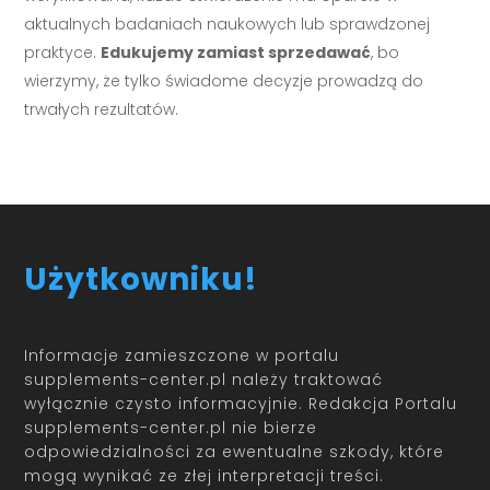
aktualnych badaniach naukowych lub sprawdzonej
praktyce.
Edukujemy zamiast sprzedawać
, bo
wierzymy, że tylko świadome decyzje prowadzą do
trwałych rezultatów.
Użytkowniku!
Informacje zamieszczone w portalu
supplements-center.pl należy traktować
wyłącznie czysto informacyjnie. Redakcja Portalu
supplements-center.pl nie bierze
odpowiedzialności za ewentualne szkody, które
mogą wynikać ze złej interpretacji treści.