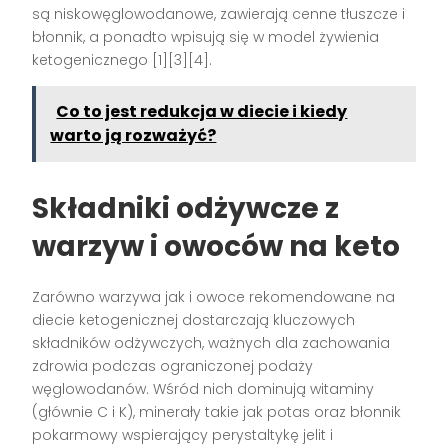
są niskowęglowodanowe, zawierają cenne tłuszcze i
błonnik, a ponadto wpisują się w model żywienia
ketogenicznego [1][3][4].
Co to jest redukcja w diecie i kiedy
warto ją rozważyć?
Składniki odżywcze z
warzyw i owoców na keto
Zarówno warzywa jak i owoce rekomendowane na
diecie ketogenicznej dostarczają kluczowych
składników odżywczych, ważnych dla zachowania
zdrowia podczas ograniczonej podaży
węglowodanów. Wśród nich dominują witaminy
(głównie C i K), minerały takie jak potas oraz błonnik
pokarmowy wspierający perystaltykę jelit i