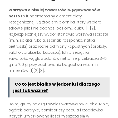
Warzywa o niskiej zawartości węglowodanów
netto
to fundamentalny element diety
ketogenicznej. Są źródłem błonnika, który wspiera
zdrowie jelit i nie podnosi poziomu cukru [1][2].
Najbezpieczniejszy wybór stanowią warzywa liściaste
(m.in. sałata, rukola, szpinak, roszponka, natka
pietruszki) oraz różne odmiany kapustnych (brokuły,
kalafior, brukselka, kapusta). Ich przeciętna
zawartość węglowodanów netto nie przekracza 3–5
g na 100 g, przy zachowaniu bogactwa witamin i
minerałów [1][2][3].
Co to jest białko w jedzeniu i dlaczego
jest tak ważne?
Do tej grupy należą również warzywa takie jak cukinia,
ogórek, papryka, pomidor czy cebula i rzodkiewka,
których umiarkowane ilości mieszczą się w