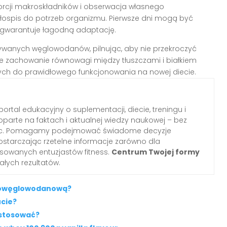
orcji makroskładników i obserwacja własnego
spis do potrzeb organizmu. Pierwsze dni mogą być
gwarantuje łagodną adaptację.
ywanych węglowodanów, pilnując, aby nie przekroczyć
że zachowanie równowagi między tłuszczami i białkiem
ch do prawidłowego funkcjonowania na nowej diecie.
portal edukacyjny o suplementacji, diecie, treningu i
oparte na faktach i aktualnej wiedzy naukowej – bez
tnic. Pomagamy podejmować świadome decyzje
ostarczając rzetelne informacje zarówno dla
nsowanych entuzjastów fitness.
Centrum Twojej formy
łych rezultatów.
iskowęglowodanową?
cie?
e stosować?