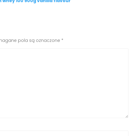
 whey 100 900g vanilla flavour
agane pola są oznaczone
*