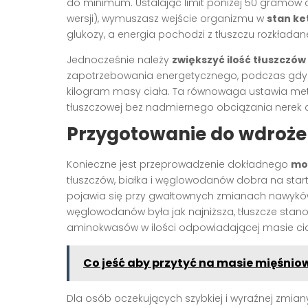
do minimum. Ustalając limit poniżej 50 gramów d
wersji), wymuszasz wejście organizmu w
stan ke
glukozy, a energia pochodzi z tłuszczu rozkłada
Jednocześnie należy
zwiększyć ilość tłuszczów
zapotrzebowania energetycznego, podczas gdy bi
kilogram masy ciała. Ta równowaga ustawia met
tłuszczowej bez nadmiernego obciążania nerek 
Przygotowanie do wdrożen
Konieczne jest przeprowadzenie dokładnego
mo
tłuszczów, białka i węglowodanów dobra na star
pojawia się przy gwałtownych zmianach nawyków 
węglowodanów była jak najniższa, tłuszcze stan
aminokwasów w ilości odpowiadającej masie cia
Co jeść aby przytyć na masie mięśnio
Dla osób oczekujących szybkiej i wyraźnej zmia