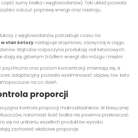
ą część sumy białka i węglowodanów). Taki układ pozwala
i szybko odczuć poprawę energii oraz nastroju.
lukozy z węglowodanów, potrzebuje czasu na
 w stan ketozy
następuje stopniowo, zazwyczaj w ciągu
odanów. Wątroba rozpoczyna produkcję ciał ketonowych:
 stają się głównym źródłem energii dla mózgu i mięśni.
psychiczna oraz poziom koncentracji zmieniają się, a
oces adaptacyjny pozwala wyeliminować objawy tzw. keto
samopoczucie na co dzień.
ontrola proporcji
cyzyjna kontrola proporcji makroskładników. W klasycznej
 tłuszczów, natomiast ilość białka nie powinna przekraczać
ra się na unikaniu wszelkich produktów wysoko
alają zachować właściwe proporcje.