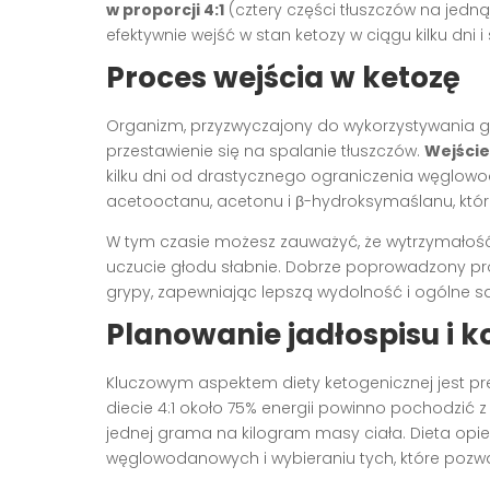
w proporcji 4:1
(cztery części tłuszczów na jedn
efektywnie wejść w stan ketozy w ciągu kilku dni 
Proces wejścia w ketozę
Organizm, przyzwyczajony do wykorzystywania g
przestawienie się na spalanie tłuszczów.
Wejście
kilku dni od drastycznego ograniczenia węglow
acetooctanu, acetonu i β-hydroksymaślanu, które
W tym czasie możesz zauważyć, że wytrzymałość 
uczucie głodu słabnie. Dobrze poprowadzony pr
grypy, zapewniając lepszą wydolność i ogólne 
Planowanie jadłospisu i k
Kluczowym aspektem diety ketogenicznej jest pre
diecie 4:1 około 75% energii powinno pochodzić z
jednej grama na kilogram masy ciała. Dieta opie
węglowodanowych i wybieraniu tych, które pozw