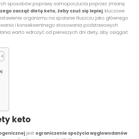
jszych sposobów poprawy samopoczucia poprzez zmianę
zego zacząć dietę keto, żeby czuć się lepiej
, kluczowe
estawienie organizmu na spalanie tłuszczu jako głównego
owania i konsekwentnego stosowania podstawowych
iałania warto wdrożyć od pierwszych dni diety, aby osiągać
ej
ty keto
ogenicznej
jest
ograniczenie spożycia węglowodanów