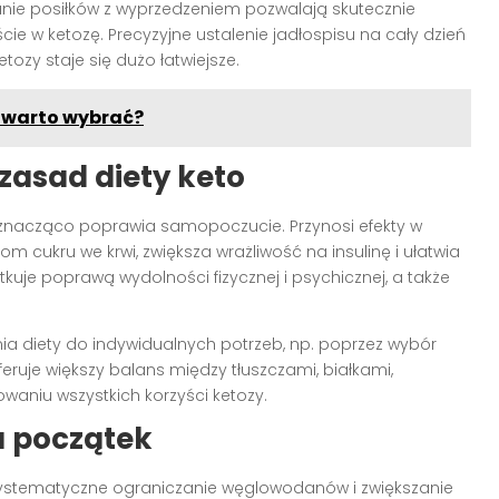
nie posiłków z wyprzedzeniem pozwalają skutecznie
 w ketozę. Precyzyjne ustalenie jadłospisu na cały dzień
etozy staje się dużo łatwiejsze.
j warto wybrać?
 zasad diety keto
nacząco poprawia samopoczucie. Przynosi efekty w
ziom cukru we krwi, zwiększa wrażliwość na insulinę i ułatwia
tkuje poprawą wydolności fizycznej i psychicznej, a także
 diety do indywidualnych potrzeb, np. poprzez wybór
feruje większy balans między tłuszczami, białkami,
waniu wszystkich korzyści ketozy.
 początek
systematyczne ograniczanie węglowodanów i zwiększanie