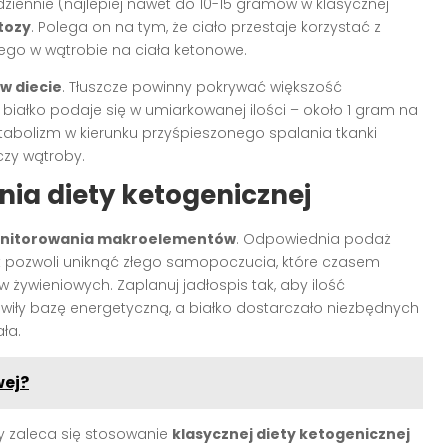
ziennie (najlepiej nawet do 10-15 gramów w klasycznej
tozy
. Polega on na tym, że ciało przestaje korzystać z
nego w wątrobie na ciała ketonowe.
 w diecie
. Tłuszcze powinny pokrywać większość
ałko podaje się w umiarkowanej ilości – około 1 gram na
abolizm w kierunku przyśpieszonego spalania tkanki
czy wątroby.
ia diety ketogenicznej
nitorowania makroelementów
. Odpowiednia podaż
t pozwoli uniknąć złego samopoczucia, które czasem
żywieniowych. Zaplanuj jadłospis tak, aby ilość
owiły bazę energetyczną, a białko dostarczało niezbędnych
ła.
wej?
ny zaleca się stosowanie
klasycznej diety ketogenicznej