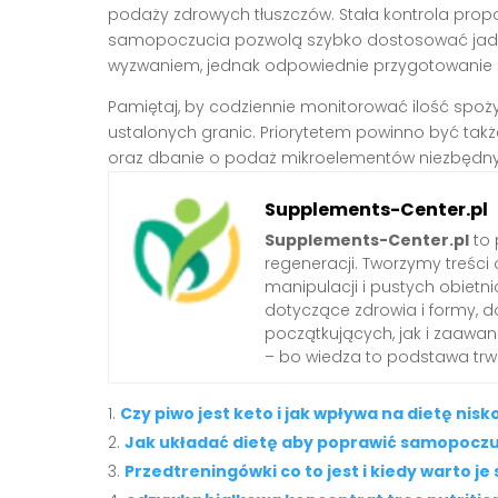
podaży zdrowych tłuszczów. Stała kontrola prop
samopoczucia pozwolą szybko dostosować jadło
wyzwaniem, jednak odpowiednie przygotowanie 
Pamiętaj, by codziennie monitorować ilość spoż
ustalonych granic. Priorytetem powinno być tak
oraz dbanie o podaż mikroelementów niezbędny
Supplements-Center.pl
Supplements-Center.pl
to 
regeneracji. Tworzymy treści 
manipulacji i pustych obie
dotyczące zdrowia i formy, d
początkujących, jak i zaawa
– bo wiedza to podstawa trwa
Czy piwo jest keto i jak wpływa na dietę n
Jak układać dietę aby poprawić samopoczu
Przedtreningówki co to jest i kiedy warto j