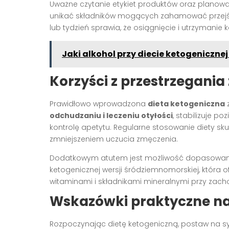
Uważne czytanie etykiet produktów oraz planowa
unikać składników mogących zahamować przejście
lub tydzień sprawia, że osiągnięcie i utrzymanie k
Jaki alkohol przy diecie ketogeniczne
Korzyści z przestrzegania
Prawidłowo wprowadzona
dieta ketogeniczna
z
odchudzaniu i leczeniu otyłości
, stabilizuje po
kontrolę apetytu. Regularne stosowanie diety sku
zmniejszeniem uczucia zmęczenia.
Dodatkowym atutem jest możliwość dopasowania
ketogenicznej wersji śródziemnomorskiej, która o
witaminami i składnikami mineralnymi przy zacho
Wskazówki praktyczne na
Rozpoczynając dietę ketogeniczną, postaw na 